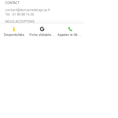
CONTACT
cadre
de
contact@domainedelagrue.fr
jeu
Tél :
01 80 88 74 00
de
qualité
NOUS ACCEPTONS
dans
un
environnement
Disponibilités
Fiche d'établissement Google
Appeler le 06 20 74 63 04
calme
et
reposant.
Sur
un
domaine
Services d'entretien
d’environ
60
hectares,
découvrez
un
Parking
site
gratuit
charmeur
où
détente
et
compétition
peuvent
Meublé
se
pratiquer